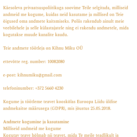
Käesoleva privaatsuspoliitikaga soovime Teile selgitada, milliseid
andmeid me kogume, kuidas neid kasutame ja millised on Teie
õigused oma andmete kaitsmiseks. Poliis rakendub ainult meie
veebilehele ja selle külastajatele ning ei rakendu andmetele, mida
kogutakse muude kanalite kaudu.
Teie andmete töötleja on
Kihnu Miku OÜ
ettevõtte reg. number: 10082080
e-post: kihnumiku@gmail.com
telefoninumber: +372 5660 4230
Kogume ja töötleme teavet kooskõlas Euroopa Liidu üldise
andmekaitse määrusega (GDPR), mis jõustus 25.05.2018.
Andmete kogumine ja kasutamine
Milliseid andmeid me kogume
Kogutav teave hõlmab nii teavet, mida Te meile teadlikult ja