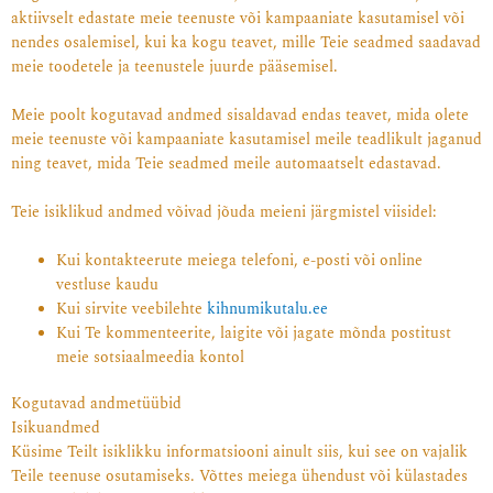
aktiivselt edastate meie teenuste või kampaaniate kasutamisel või
nendes osalemisel, kui ka kogu teavet, mille Teie seadmed saadavad
meie toodetele ja teenustele juurde pääsemisel.
Meie poolt kogutavad andmed sisaldavad endas teavet, mida olete
meie teenuste või kampaaniate kasutamisel meile teadlikult jaganud
ning teavet, mida Teie seadmed meile automaatselt edastavad.
Teie isiklikud andmed võivad jõuda meieni järgmistel viisidel:
Kui kontakteerute meiega telefoni, e-posti või online
vestluse kaudu
Kui sirvite veebilehte
kihnumikutalu.ee
Kui Te kommenteerite, laigite või jagate mõnda postitust
meie sotsiaalmeedia kontol
Kogutavad andmetüübid
Isikuandmed
Küsime Teilt isiklikku informatsiooni ainult siis, kui see on vajalik
Teile teenuse osutamiseks. Võttes meiega ühendust või külastades