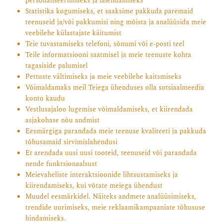
personaliseerimiseks ja laiendamiseks
Statistika kogumiseks, et saaksime pakkuda paremaid
teenuseid ja/või pakkumisi ning mõista ja analüüsida meie
veebilehe külastajate käitumist
Teie tuvastamiseks telefoni, sõnumi või e-posti teel
Teile informatsiooni saatmisel ja meie teenuste kohta
tagasiside palumisel
Pettuste vältimiseks ja meie veebilehe kaitsmiseks
Võimaldamaks meil Teiega ühenduses olla sotsiaalmeedia
konto kaudu
Vestlusajaloo lugemise võimaldamiseks, et kiirendada
asjakohase nõu andmist
Eesmärgiga parandada meie teenuse kvaliteeti ja pakkuda
tõhusamaid sirvimislahendusi
Et arendada uusi uusi tooteid, teenuseid või parandada
nende funktsionaalsust
Meievaheliste interaktsioonide lihtsustamiseks ja
kiirendamiseks, kui võtate meiega ühendust
Muudel eesmärkidel. Näiteks andmete analüüsimiseks,
trendide uurimiseks, meie reklaamikampaaniate tõhususe
hindamiseks.