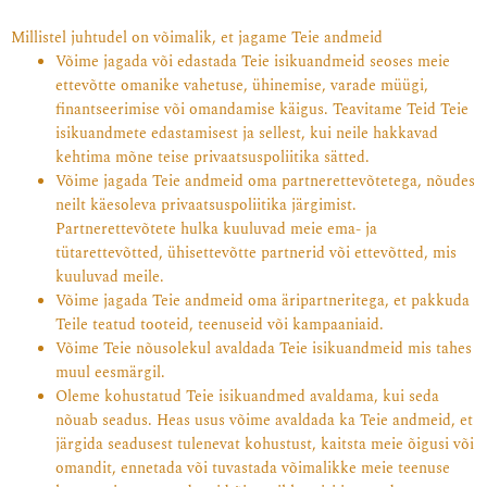
Millistel juhtudel on võimalik, et jagame Teie andmeid
Võime jagada või edastada Teie isikuandmeid seoses meie
ettevõtte omanike vahetuse, ühinemise, varade müügi,
finantseerimise või omandamise käigus. Teavitame Teid Teie
isikuandmete edastamisest ja sellest, kui neile hakkavad
kehtima mõne teise privaatsuspoliitika sätted.
Võime jagada Teie andmeid oma partnerettevõtetega, nõudes
neilt käesoleva privaatsuspoliitika järgimist.
Partnerettevõtete hulka kuuluvad meie ema- ja
tütarettevõtted, ühisettevõtte partnerid või ettevõtted, mis
kuuluvad meile.
Võime jagada Teie andmeid oma äripartneritega, et pakkuda
Teile teatud tooteid, teenuseid või kampaaniaid.
Võime Teie nõusolekul avaldada Teie isikuandmeid mis tahes
muul eesmärgil.
Oleme kohustatud Teie isikuandmed avaldama, kui seda
nõuab seadus. Heas usus võime avaldada ka Teie andmeid, et
järgida seadusest tulenevat kohustust, kaitsta meie õigusi või
omandit, ennetada või tuvastada võimalikke meie teenuse