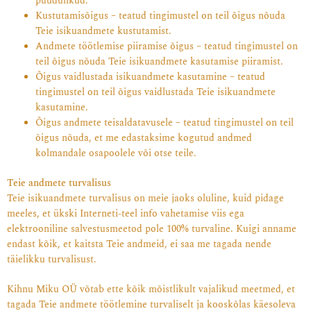
puudulikud.
Kustutamisõigus – teatud tingimustel on teil õigus nõuda
Teie isikuandmete kustutamist.
Andmete töötlemise piiramise õigus – teatud tingimustel on
teil õigus nõuda Teie isikuandmete kasutamise piiramist.
Õigus vaidlustada isikuandmete kasutamine – teatud
tingimustel on teil õigus vaidlustada Teie isikuandmete
kasutamine.
Õigus andmete teisaldatavusele – teatud tingimustel on teil
õigus nõuda, et me edastaksime kogutud andmed
kolmandale osapoolele või otse teile.
Teie andmete turvalisus
Teie isikuandmete turvalisus on meie jaoks oluline, kuid pidage
meeles, et ükski Interneti-teel info vahetamise viis ega
elektrooniline salvestusmeetod pole 100% turvaline. Kuigi anname
endast kõik, et kaitsta Teie andmeid, ei saa me tagada nende
täielikku turvalisust.
Kihnu Miku OÜ
võtab ette kõik mõistlikult vajalikud meetmed, et
tagada Teie andmete töötlemine turvaliselt ja kooskõlas käesoleva