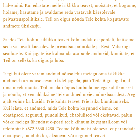
halvemini. Kui edastate meile isiklikku teavet, mõistate, et kogume,
hoiame, kasutame ja avaldame seda vastavalt käesolevale
privaatsuspoliitikale. Teil on õigus nõuda Teie kohta kogutavate
andmete üksikasju.
Saades Teie kohta isiklikku teavet kolmandalt osapoolelt, kaitseme
seda vastavalt käesolevale privaatsuspoliitikale ja Eesti Vabariigi
seadusele. Kui jagate ise kolmanda osapoole andmeid, kinnitate, et
Teil on selleks ka õigus ja luba.
Isegi kui olete varem andnud nõusoleku meiega oma isiklikke
andmeid turunduse eesmärkidel jagada, jääb Teile õigus igal ajal
oma meelt muuta. Teil on alati õigus loobuda meiega suhtlemisest
ja nõuda, et eemaldaksime Teie andmed meie andmebaasidest. Aeg-
ajalt võime ka küsida Teie kohta teavet Teie isiku kinnitamiseks.
Kui leiate, et andmed, mida Teie kohta kogunud oleme, on
ebatäpsed, aegunud, puudulikud, ebaolulised või eksitavad, palun
võtke meiega ühendust e-posti teel:
kihnumiku@gmail.com
või
telefonitsi: +372 5660 4230
. Teeme kõik meist oleneva, et parandada
ebatäpset, puudulikku, eksitavat või aegunud teavet.