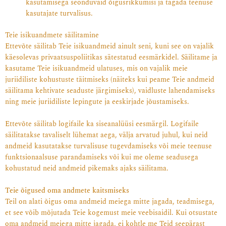
kasutamisega seonduvaid õigusrikkumisi ja tagada teenuse
kasutajate turvalisus.
Teie isikuandmete säilitamine
Ettevõte säilitab Teie isikuandmeid ainult seni, kuni see on vajalik
käesolevas privaatsuspoliitikas sätestatud eesmärkidel. Säilitame ja
kasutame Teie isikuandmeid ulatuses, mis on vajalik meie
juriidiliste kohustuste täitmiseks (näiteks kui peame Teie andmeid
säilitama kehtivate seaduste järgimiseks), vaidluste lahendamiseks
ning meie juriidiliste lepingute ja eeskirjade jõustamiseks.
Ettevõte säilitab logifaile ka siseanalüüsi eesmärgil. Logifaile
säilitatakse tavaliselt lühemat aega, välja arvatud juhul, kui neid
andmeid kasutatakse turvalisuse tugevdamiseks või meie teenuse
funktsionaalsuse parandamiseks või kui me oleme seadusega
kohustatud neid andmeid pikemaks ajaks säilitama.
Teie õigused oma andmete kaitsmiseks
Teil on alati õigus oma andmeid meiega mitte jagada, teadmisega,
et see võib mõjutada Teie kogemust meie veebisaidil. Kui otsustate
oma andmeid meiega mitte jagada, ei kohtle me Teid seepärast