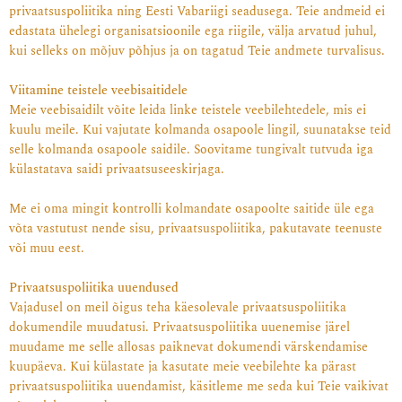
privaatsuspoliitika ning Eesti Vabariigi seadusega. Teie andmeid ei
edastata ühelegi organisatsioonile ega riigile, välja arvatud juhul,
kui selleks on mõjuv põhjus ja on tagatud Teie andmete turvalisus.
Viitamine teistele veebisaitidele
Meie veebisaidilt võite leida linke teistele veebilehtedele, mis ei
kuulu meile. Kui vajutate kolmanda osapoole lingil, suunatakse teid
selle kolmanda osapoole saidile. Soovitame tungivalt tutvuda iga
külastatava saidi privaatsuseeskirjaga.
Me ei oma mingit kontrolli kolmandate osapoolte saitide üle ega
võta vastutust nende sisu, privaatsuspoliitika, pakutavate teenuste
või muu eest.
Privaatsuspoliitika uuendused
Vajadusel on meil õigus teha käesolevale privaatsuspoliitika
dokumendile muudatusi. Privaatsuspoliitika uuenemise järel
muudame me selle allosas paiknevat dokumendi värskendamise
kuupäeva. Kui külastate ja kasutate meie veebilehte ka pärast
privaatsuspoliitika uuendamist, käsitleme me seda kui Teie vaikivat