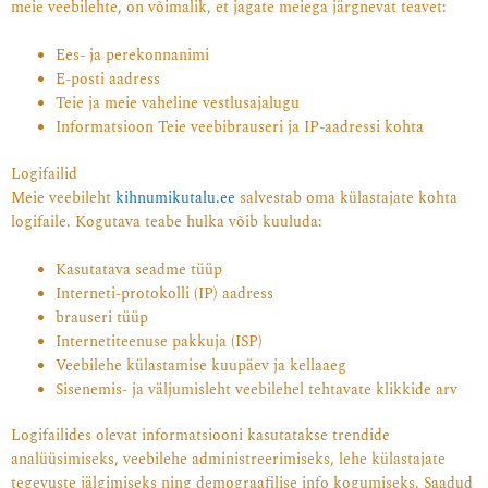
meie veebilehte, on võimalik, et jagate meiega järgnevat teavet:
Ees- ja perekonnanimi
E-posti aadress
Teie ja meie vaheline vestlusajalugu
Informatsioon Teie veebibrauseri ja IP-aadressi kohta
Logifailid
Meie veebileht
kihnumikutalu.ee
salvestab oma külastajate kohta
logifaile. Kogutava teabe hulka võib kuuluda:
Kasutatava seadme tüüp
Interneti-protokolli (IP) aadress
brauseri tüüp
Internetiteenuse pakkuja (ISP)
Veebilehe külastamise kuupäev ja kellaaeg
Sisenemis- ja väljumisleht veebilehel tehtavate klikkide arv
Logifailides olevat informatsiooni kasutatakse trendide
analüüsimiseks, veebilehe administreerimiseks, lehe külastajate
tegevuste jälgimiseks ning demograafilise info kogumiseks. Saadud