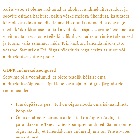
Kui arvate, et oleme rikkunud asjakohast andmekaitseseadust ja
soovite esitada kaebuse, palun võtke meiega ühendust, kasutades
käesolevast dokumendist leitavaid kontaktandmeid ja edastage
meile kõik rikkumise kohta käivad üksikasjad. Uurime Teie kaebust
viivitamata ja vastame teile kirjalikult, esitades uurimise tulemused
ja toome välja sammud, mida Teie kaebuse lahendamiseks ette
võtame. Samuti on Teil õigus pöörduda reguleeriva asutuse või
andmekaitseasutuse poole.
GDPR andmekaitseõigused
Soovime olla veendunud, et olete teadlik kõigist oma
andmekaitseõigustest. Igal lehe kasutajal on õigus järgmistele
tingimustele:
Juurdepääsuõigus – teil on õigus nõuda oma isikuandmete
koopiaid.
Õigus andmete parandustele – teil on õigus nõuda, et
parandaksime Teie arvates ebatäpsed andmed. Samuti on teil
õigus nõuda, et täiendaksime andmeid, mis on Teie arvates