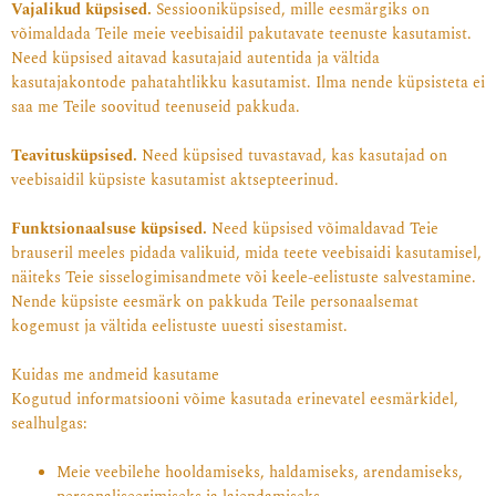
Vajalikud küpsised.
Sessiooniküpsised, mille eesmärgiks on
võimaldada Teile meie veebisaidil pakutavate teenuste kasutamist.
Need küpsised aitavad kasutajaid autentida ja vältida
kasutajakontode pahatahtlikku kasutamist. Ilma nende küpsisteta ei
saa me Teile soovitud teenuseid pakkuda.
Teavitusküpsised.
Need küpsised tuvastavad, kas kasutajad on
veebisaidil küpsiste kasutamist aktsepteerinud.
Funktsionaalsuse küpsised.
Need küpsised võimaldavad Teie
brauseril meeles pidada valikuid, mida teete veebisaidi kasutamisel,
näiteks Teie sisselogimisandmete või keele-eelistuste salvestamine.
Nende küpsiste eesmärk on pakkuda Teile personaalsemat
kogemust ja vältida eelistuste uuesti sisestamist.
Kuidas me andmeid kasutame
Kogutud informatsiooni võime kasutada erinevatel eesmärkidel,
sealhulgas:
Meie veebilehe hooldamiseks, haldamiseks, arendamiseks,